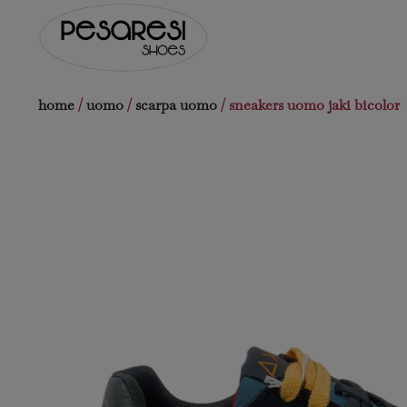
Salta
al
contenuto
home
/
uomo
/
scarpa uomo
/ sneakers uomo jaki bicolor