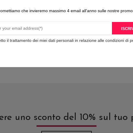
possono
romettiamo che invieremo massimo 4 email all'anno sulle nostre promo
essere
scelte
pagamenti sicuri
nella
ISCRIV
pagina
tto il trattamento dei miei dati personali in relazione alle condizioni di p
del
o
prodotto
avere uno sconto del 10% sul tuo