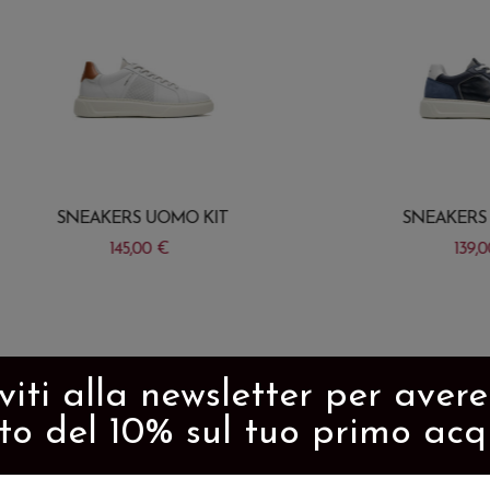
NEAKERS UOMO KIT
SNEAKERS UOMO K
145,00
€
139,00
€
Questo
o
prodotto
ha
più
iviti alla newsletter per aver
varianti.
to del 10% sul tuo primo acq
Le
opzioni