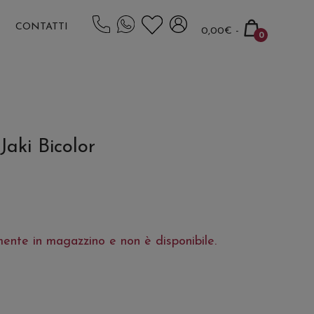
Carrello
CONTATTI
0,00€
-
0
della
Articoli
spesa
nel
carrello
aki Bicolor
mente in magazzino e non è disponibile.