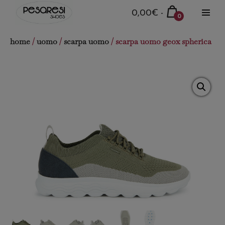
Salta
Carrello
0,00€
-
0
al
Attiva
della
Articoli
menu
contenuto
nel
spesa
home
/
uomo
/
scarpa uomo
/ scarpa uomo geox spherica
carrello