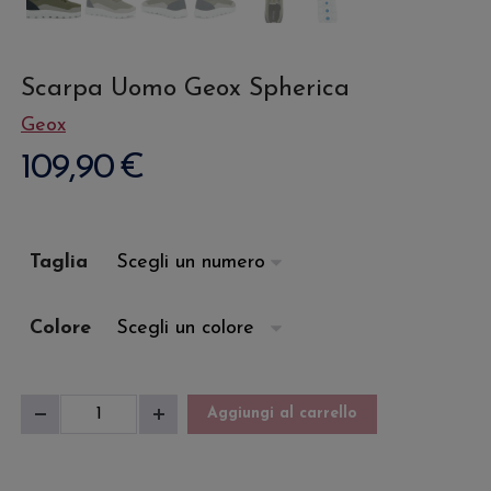
Scarpa Uomo Geox Spherica
Geox
109,90
€
Taglia
Colore
Scarpa
Aggiungi al carrello
Diminuisci
Aumenta
Uomo
quantità
quantità
Geox