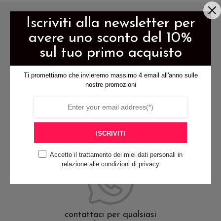
Le
Le
Iscriviti alla newsletter per
opzioni
opzioni
possono
possono
avere uno sconto del 10%
essere
essere
sul tuo primo acquisto
scelte
scelte
Ti promettiamo che invieremo massimo 4 email all'anno sulle
nella
nella
spedizione gratis per ordini di
nostre promozioni
pagina
pagina
almeno 79€
del
del
prodotto
prodotto
ISCRIVITI
pagamenti sicuri
Accetto il trattamento dei miei dati personali in
relazione alle condizioni di privacy
contattaci per qualsiasi