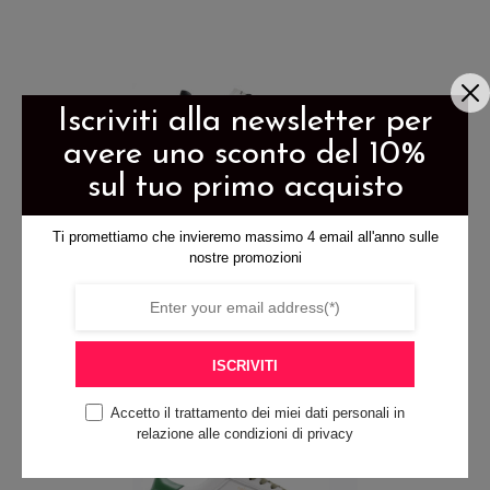
del
prodotto
prodotto
ha
più
varianti.
Iscriviti alla newsletter per
Le
avere uno sconto del 10%
opzioni
sul tuo primo acquisto
possono
essere
Ti promettiamo che invieremo massimo 4 email all'anno sulle
nostre promozioni
scelte
SNEAKER UOMO HANS
nella
125,00
€
pagina
Questo
del
ISCRIVITI
prodotto
prodotto
ha
Accetto il trattamento dei miei dati personali in
più
relazione alle condizioni di privacy
varianti.