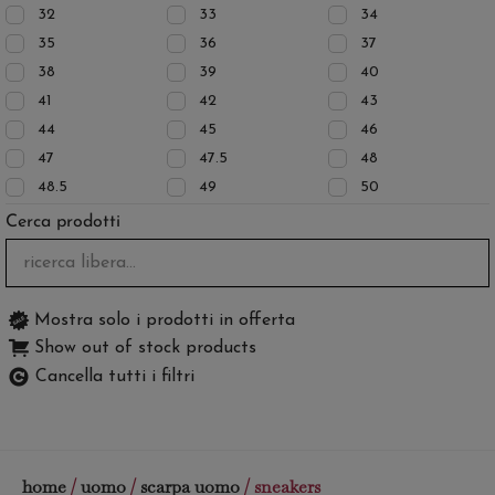
32
33
34
35
36
37
38
39
40
41
42
43
44
45
46
47
47.5
48
48.5
49
50
Cerca prodotti
Mostra solo i prodotti in offerta
Show out of stock products
Cancella tutti i filtri
home
/
uomo
/
scarpa uomo
/ sneakers