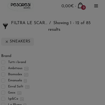
Salta
Carrello
0,00€
-
0
al
Attiva
della
Articoli
menu
contenuto
nel
spesa
carrello
FILTRA LE SCARPE
Showing 1 - 12 of 85
results
SNEAKERS
Brand
Tutti i brand
Ambitious
34
Biomodex
43
Emanuela
0
Enval Soft
39
Geox
28
Igi&Co
74
La Plume