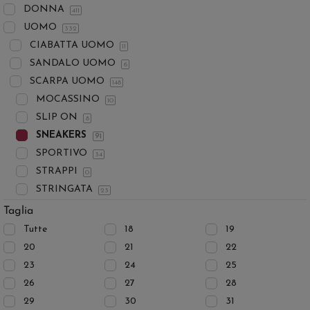
DONNA
411
UOMO
332
CIABATTA UOMO
11
SANDALO UOMO
6
SCARPA UOMO
148
MOCASSINO
10
SLIP ON
8
SNEAKERS
91
SPORTIVO
34
STRAPPI
0
STRINGATA
23
Taglia
Tutte
18
19
20
21
22
23
24
25
26
27
28
29
30
31