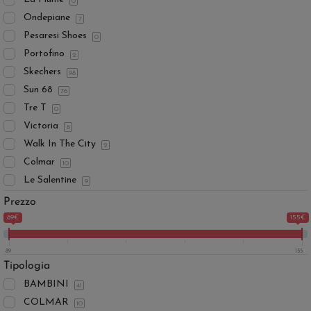
0
Ondepiane
7
Pesaresi Shoes
0
Portofino
2
Skechers
98
Sun 68
76
Tre T
0
Victoria
8
Walk In The City
2
Colmar
10
Le Salentine
9
Prezzo
89€
155€
89
155
Tipologia
BAMBINI
41
COLMAR
10