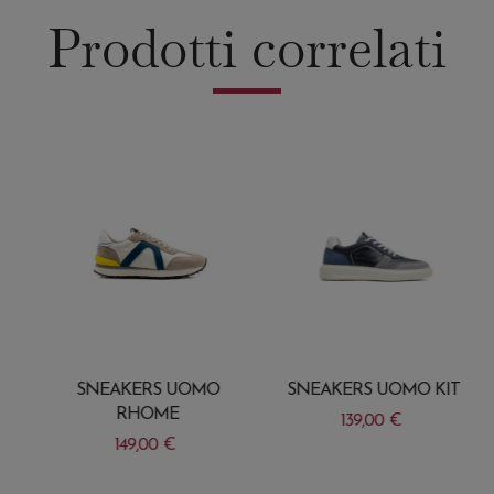
Prodotti correlati
SNEAKERS UOMO
SNEAKERS UOMO KIT
RHOME
139,00
€
149,00
€
Questo
Questo
prodotto