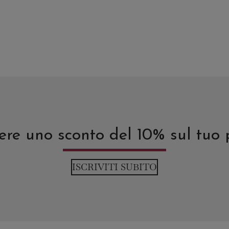
del
o
prodotto
avere uno sconto del 10% sul tuo
ISCRIVITI SUBITO