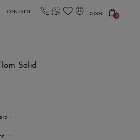
Carrello
CONTATTI
0,00€
-
0
della
Articoli
spesa
nel
carrello
Tom Solid