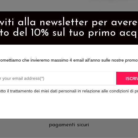
iviti alla newsletter per aver
NEAKERS UOMO KIT
MOCASSINO UOMO SA
145,00
€
89,90
€
to del 10% sul tuo primo acq
Questo
o
prodotto
ha
romettiamo che invieremo massimo 4 email all'anno sulle nostre promo
più
varianti.
ISCRIV
Le
tto il trattamento dei miei dati personali in relazione alle condizioni di p
opzioni
possono
essere
scelte
pagamenti sicuri
nella
pagina