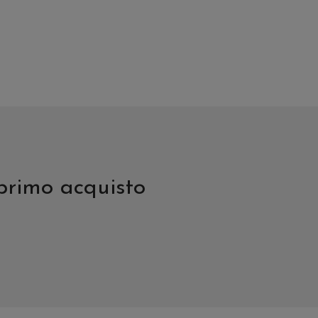
del
d
prodotto
p
 primo acquisto