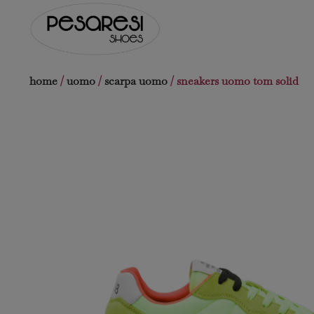
Salta
al
contenuto
home
/
uomo
/
scarpa uomo
/ sneakers uomo tom solid