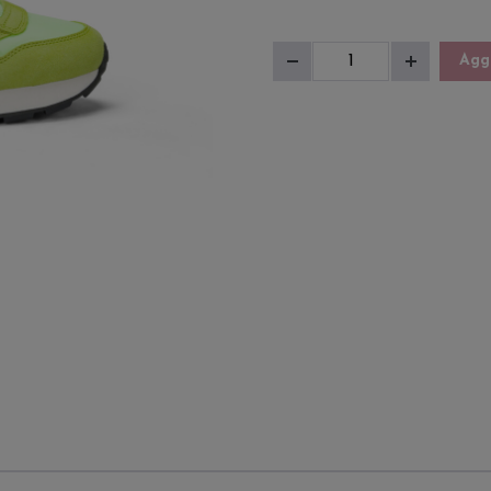
Sneakers
Aggi
Diminuisci
Aumenta
Uomo
quantità
quantità
Tom
Solid
quantità