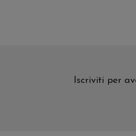
del
del
prodotto
prodott
Iscriviti per 