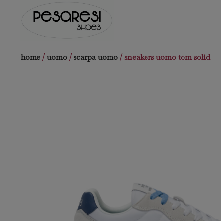
Salta
al
contenuto
home
/
uomo
/
scarpa uomo
/ sneakers uomo tom solid