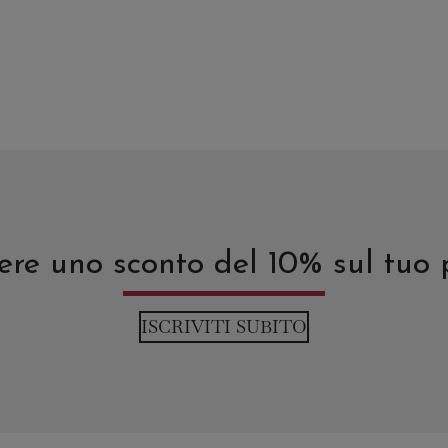
del
o
prodotto
avere uno sconto del 10% sul tuo
ISCRIVITI SUBITO