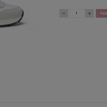
Sneakers
Aggi
Diminuisci
Aumenta
Uomo
quantità
quantità
Tom
Solid
quantità