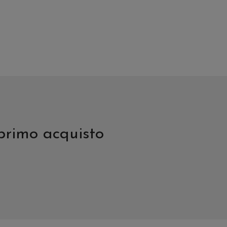
del
d
prodotto
p
 primo acquisto