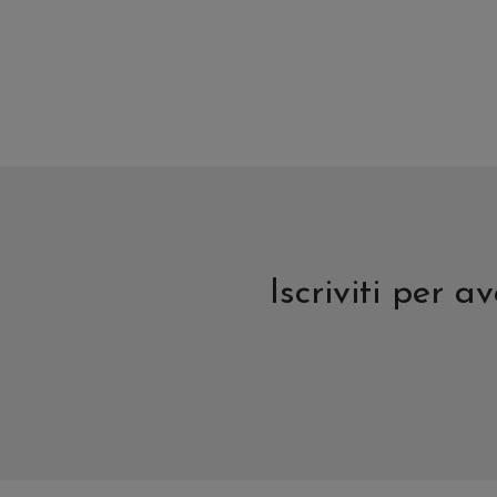
del
del
prodotto
prodott
Iscriviti per 