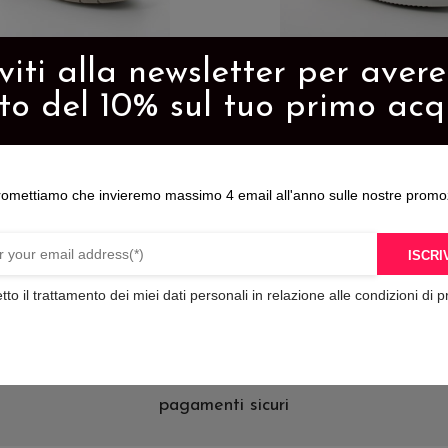
iviti alla newsletter per aver
SCARPA UOMO BEN
SNEAKERS UOMO SA
79,90
€
94,90
€
to del 10% sul tuo primo acq
Questo
o
prodotto
ha
romettiamo che invieremo massimo 4 email all'anno sulle nostre promo
più
varianti.
ISCRIV
Le
tto il trattamento dei miei dati personali in relazione alle condizioni di p
opzioni
possono
essere
scelte
pagamenti sicuri
nella
pagina