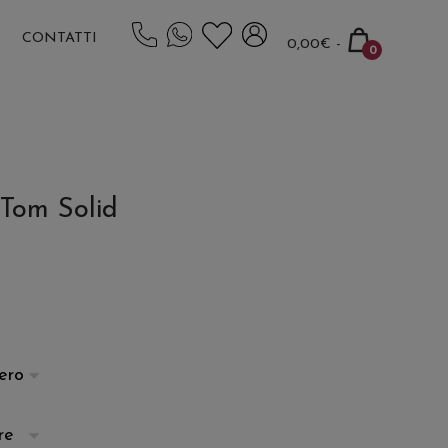
Carrello
CONTATTI
0,00€
-
0
della
Articoli
spesa
nel
carrello
Tom Solid