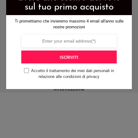
spedizione gratis per ordini di
pagina
pagina
sul tuo primo acquisto
almeno 79€
del
del
Ti promettiamo che invieremo massimo 4 email all'anno sulle
prodotto
prodotto
nostre promozioni
pagamenti sicuri
ISCRIVITI
Accetto il trattamento dei miei dati personali in
relazione alle condizioni di privacy
contattaci per qualsiasi
informazione