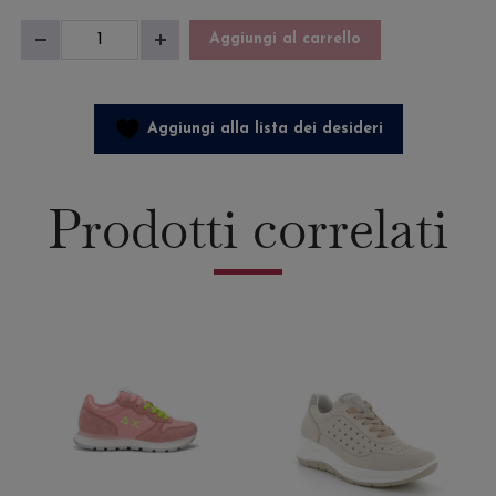
Sneakers
Aggiungi al carrello
Diminuisci
Aumenta
Donna
quantità
quantità
Ally
Gold
Aggiungi alla lista dei desideri
Silver
quantità
Prodotti correlati