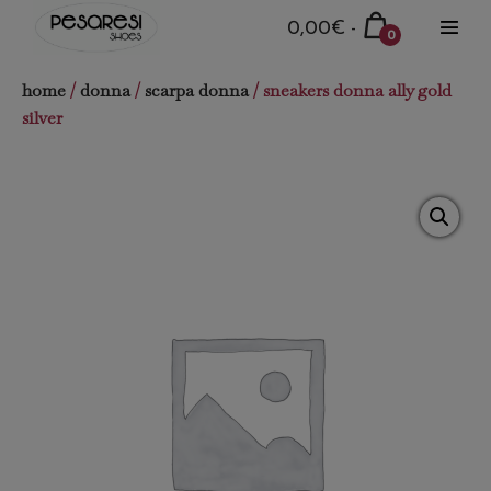
Salta
Carrello
0,00€
-
0
al
Attiva
della
Articoli
menu
contenuto
nel
spesa
home
/
donna
/
scarpa donna
/ sneakers donna ally gold
carrello
silver