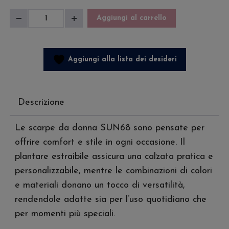
Sneakers
Aggiungi al carrello
Diminuisci
Aumenta
Donna
quantità
quantità
Ally
Solid
Aggiungi alla lista dei desideri
Nylon
quantità
Descrizione
Le scarpe da donna SUN68 sono pensate per
offrire comfort e stile in ogni occasione. Il
plantare estraibile assicura una calzata pratica e
personalizzabile, mentre le combinazioni di colori
e materiali donano un tocco di versatilità,
rendendole adatte sia per l’uso quotidiano che
per momenti più speciali.