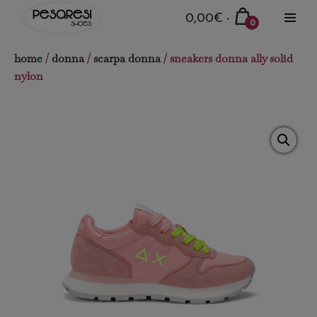
Salta
Carrello
0,00€
-
0
al
Attiva
della
Articoli
menu
contenuto
nel
spesa
home
/
donna
/
scarpa donna
/ sneakers donna ally solid
carrello
nylon