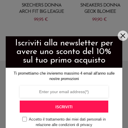
SKECHERS DONNA
SNEAKERS DONNA
ARCH FIT BIG LEAGUE
GEOX BLOMIEE
99,95
€
99,90
€
Questo
Questo
prodotto
prodotto
Iscriviti alla newsletter per
ha
ha
avere uno sconto del 10%
più
più
sul tuo primo acquisto
varianti.
varianti.
Le
Le
Ti promettiamo che invieremo massimo 4 email all'anno sulle
opzioni
opzioni
nostre promozioni
possono
possono
essere
essere
scelte
scelte
ISCRIVITI
spedizione gratis per ordini di
nella
nella
almeno 79€
pagina
pagina
Accetto il trattamento dei miei dati personali in
relazione alle condizioni di privacy
del
del