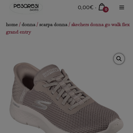
Salta
Carrello
0,00€
-
0
al
Attiva
della
Articoli
menu
contenuto
nel
spesa
home
/
donna
/
scarpa donna
/ skechers donna go walk flex
carrello
grand entry