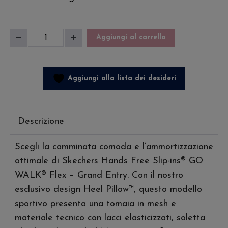
Skechers
Aggiungi al carrello
Diminuisci
Aumenta
Donna
quantità
quantità
Go
Walk
Aggiungi alla lista dei desideri
Flex
Grand
Entry
Descrizione
quantità
Scegli la camminata comoda e l’ammortizzazione
ottimale di Skechers Hands Free Slip-ins® GO
WALK® Flex – Grand Entry. Con il nostro
esclusivo design Heel Pillow™, questo modello
sportivo presenta una tomaia in mesh e
materiale tecnico con lacci elasticizzati, soletta