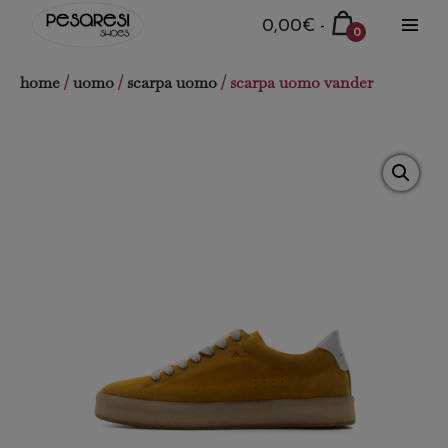
Salta
Carrello
0,00€
-
0
al
Attiva
della
Articoli
menu
contenuto
nel
spesa
home
/
uomo
/
scarpa uomo
/ scarpa uomo vander
carrello