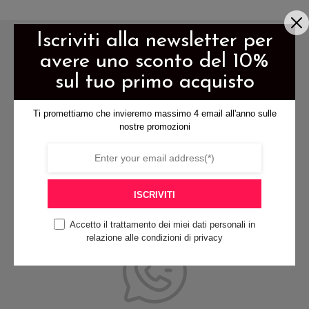
più
più
i.
varianti.
varianti.
Iscriviti alla newsletter per
Le
Le
avere uno sconto del 10%
i
opzioni
opzioni
sul tuo primo acquisto
no
possono
possono
essere
essere
Ti promettiamo che invieremo massimo 4 email all'anno sulle
scelte
scelte
nostre promozioni
spedizione gratis per ordini di
nella
nella
almeno 79€
a
pagina
pagina
del
del
ISCRIVITI
tto
prodotto
prodotto
Accetto il trattamento dei miei dati personali in
pagamenti sicuri
relazione alle condizioni di privacy