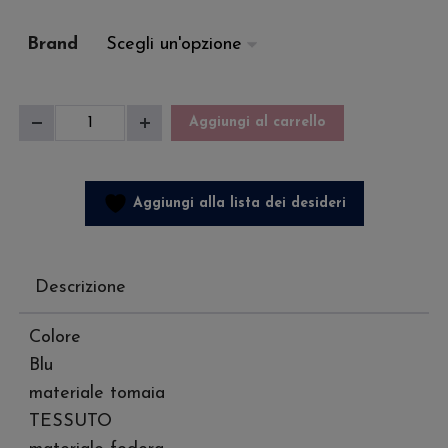
Brand
Scarpa
Aggiungi al carrello
Diminuisci
Aumenta
Uomo
quantità
quantità
Carter
quantità
Aggiungi alla lista dei desideri
Descrizione
Colore
Blu
materiale tomaia
TESSUTO