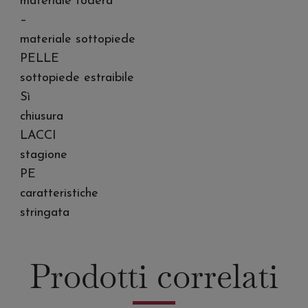
materiale fodera
–
materiale sottopiede
PELLE
sottopiede estraibile
Sì
chiusura
LACCI
stagione
PE
caratteristiche
stringata
Prodotti correlati