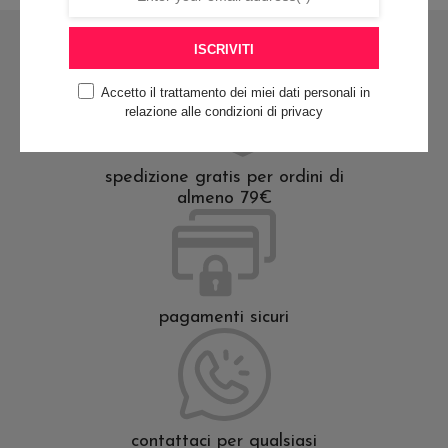
varianti.
Le
Le
opzioni
ISCRIVITI
opzioni
possono
Accetto il trattamento dei miei dati personali in
possono
essere
relazione alle condizioni di privacy
essere
scelte
scelte
nella
spedizione gratis per ordini di
nella
pagina
almeno 79€
pagina
del
del
prodotto
prodotto
pagamenti sicuri
contattaci per qualsiasi