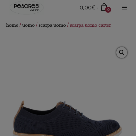
Salta
Carrello
0,00€
-
0
al
Attiva
della
Articoli
menu
contenuto
nel
spesa
home
/
uomo
/
scarpa uomo
/ scarpa uomo carter
carrello