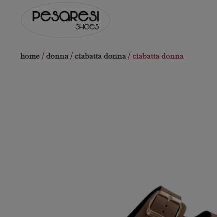
Salta
al
contenuto
home
/
donna
/
ciabatta donna
/ ciabatta donna