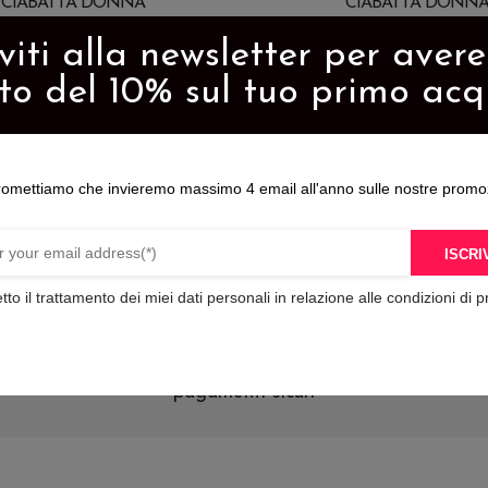
CIABATTA DONNA
CIABATTA DONN
39,00
€
59,00
€
iviti alla newsletter per aver
Questo
to del 10% sul tuo primo acq
o
prodotto
ha
più
romettiamo che invieremo massimo 4 email all'anno sulle nostre promo
varianti.
Le
ISCRIV
opzioni
possono
tto il trattamento dei miei dati personali in relazione alle condizioni di p
essere
scelte
nella
pagamenti sicuri
pagina
del
o
prodotto