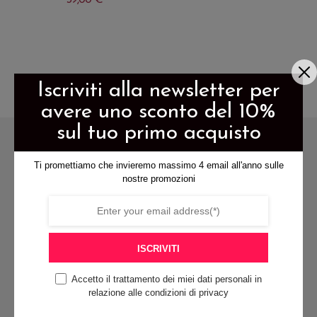
39,00
€
Questo
Questo
prodotto
prodotto
ha
ha
più
più
Iscriviti alla newsletter per
varianti.
varianti.
avere uno sconto del 10%
Le
Le
sul tuo primo acquisto
opzioni
opzioni
possono
possono
Ti promettiamo che invieremo massimo 4 email all'anno sulle
essere
nostre promozioni
essere
scelte
scelte
nella
nella
pagina
spedizione gratis per ordini di
pagina
del
ISCRIVITI
almeno 79€
del
prodotto
Accetto il trattamento dei miei dati personali in
prodotto
relazione alle condizioni di privacy