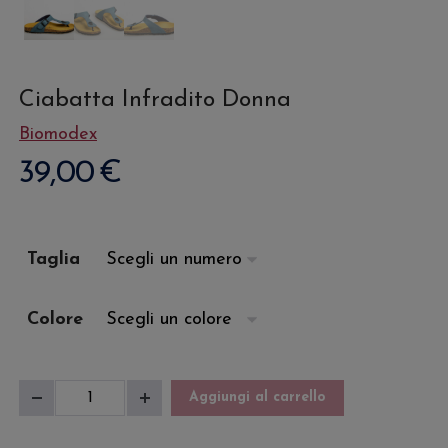
Ciabatta Infradito Donna
Biomodex
39,00
€
Taglia
Colore
Ciabatta
Aggiungi al carrello
Diminuisci
Aumenta
Infradito
quantità
quantità