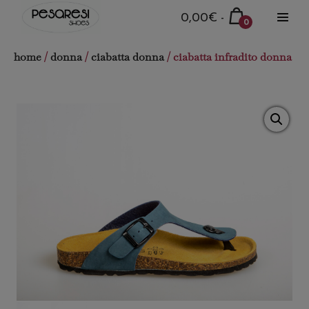
Salta
Carrello
0,00€
-
0
al
Attiva
della
Articoli
menu
contenuto
nel
spesa
home
/
donna
/
ciabatta donna
/ ciabatta infradito donna
carrello