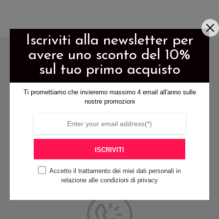
ha
ha
più
più
varianti.
varianti.
Iscriviti alla newsletter per
Le
Le
avere uno sconto del 10%
opzioni
opzioni
sul tuo primo acquisto
possono
possono
essere
essere
Ti promettiamo che invieremo massimo 4 email all'anno sulle
scelte
scelte
nostre promozioni
nella
nella
spedizione gratis per ordini di
pagina
pagina
almeno 79€
del
del
ISCRIVITI
prodotto
prodotto
Accetto il trattamento dei miei dati personali in
relazione alle condizioni di privacy
pagamenti sicuri