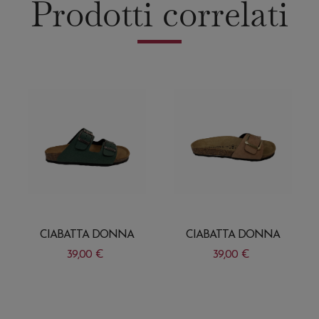
Prodotti correlati
CIABATTA DONNA
CIABATTA DONNA
39,00
€
39,00
€
Questo
Questo
prodotto
prodotto