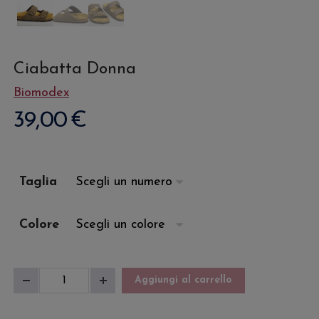
Ciabatta Donna
Biomodex
39,00
€
Taglia
Colore
Ciabatta
Aggiungi al carrello
Diminuisci
Aumenta
Donna
quantità
quantità
quantità