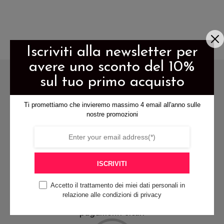
Questo
prodotto
prodotto
ha
ha
più
più
Iscriviti alla newsletter per
varianti.
varianti.
avere uno sconto del 10%
Le
Le
opzioni
sul tuo primo acquisto
opzioni
possono
possono
Ti promettiamo che invieremo massimo 4 email all'anno sulle
essere
nostre promozioni
essere
scelte
scelte
nella
spedizione gratis per ordini di
nella
pagina
almeno 79€
pagina
del
ISCRIVITI
del
prodotto
Accetto il trattamento dei miei dati personali in
prodotto
relazione alle condizioni di privacy
pagamenti sicuri