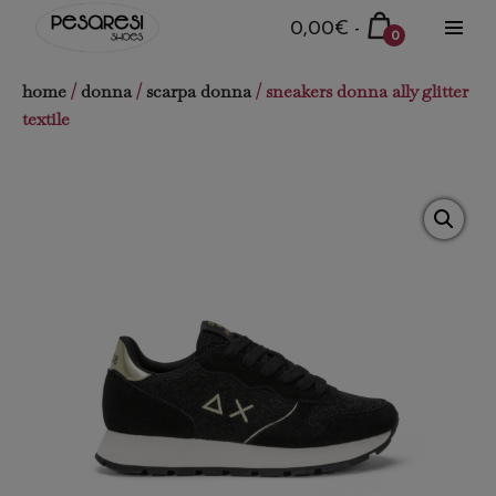
Salta
Carrello
0,00€
-
0
al
Attiva
della
Articoli
menu
contenuto
nel
spesa
home
/
donna
/
scarpa donna
/ sneakers donna ally glitter
carrello
textile