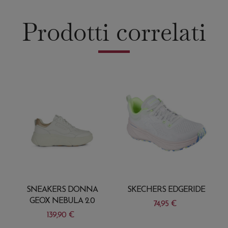
Prodotti correlati
SNEAKERS DONNA
SKECHERS EDGERIDE
GEOX NEBULA 2.0
74,95
€
139,90
€
Questo