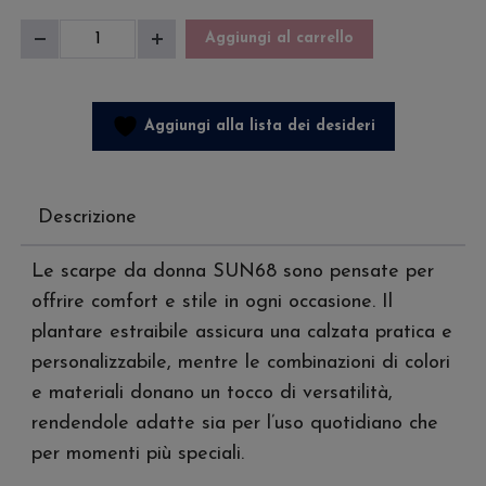
Sneakers
Aggiungi al carrello
Diminuisci
Aumenta
Donna
quantità
quantità
Ally
Glitter
Aggiungi alla lista dei desideri
Textile
quantità
Descrizione
Le scarpe da donna SUN68 sono pensate per
offrire comfort e stile in ogni occasione. Il
plantare estraibile assicura una calzata pratica e
personalizzabile, mentre le combinazioni di colori
e materiali donano un tocco di versatilità,
rendendole adatte sia per l’uso quotidiano che
per momenti più speciali.