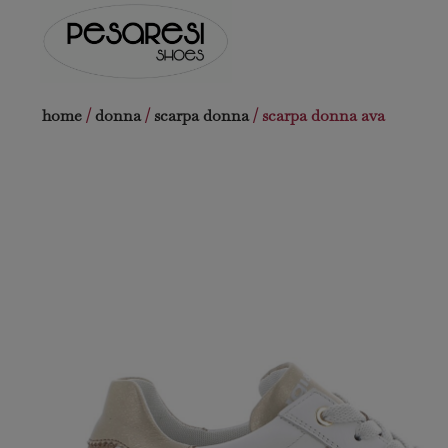
Salta
al
contenuto
home
/
donna
/
scarpa donna
/ scarpa donna ava