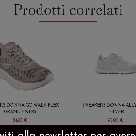
Prodotti correlati
RS DONNA GO WALK FLEX
SNEAKERS DONNA ALL
GRAND ENTRY
SILVER
84,95
€
95,00
€
Questo
iviti alla newsletter per aver