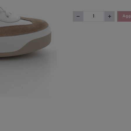
Scarpa
Aggi
Diminuisci
Aumenta
Donna
quantità
quantità
Ava
quantità