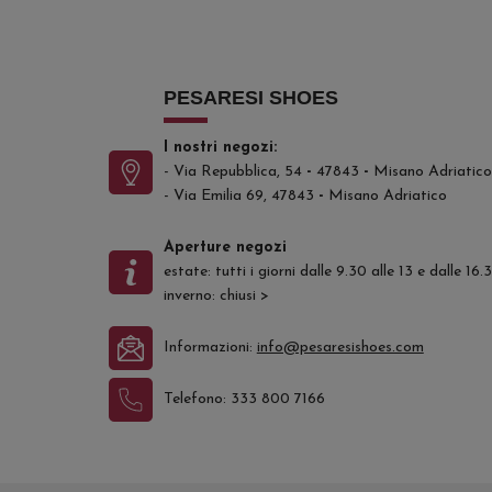
PESARESI SHOES
I nostri negozi:
- Via Repubblica, 54
-
47843
-
Misano Adriatico
- Via Emilia 69, 47843
-
Misano Adriatico
Aperture negozi
estate: tutti i giorni dalle 9.30 alle 13 e dalle 16
inverno: chiusi
>
Informazioni:
info@pesaresishoes.com
Telefono:
333 800 7166