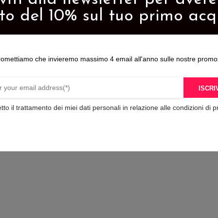
o
prodotto
to del 10% sul tuo primo acq
ha
più
varianti.
romettiamo che invieremo massimo 4 email all'anno sulle nostre promo
Le
opzioni
possono
ISCRIV
essere
tto il trattamento dei miei dati personali in relazione alle condizioni di p
scelte
pagamenti sicuri
nella
pagina
del
o
prodotto