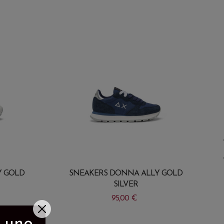
Y GOLD
SNEAKERS DONNA ALLY GOLD
SILVER
95,00
€
Questo
Q
e uno