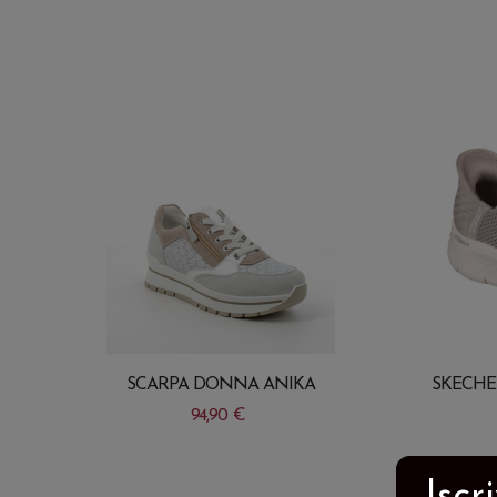
A
SCARPA DONNA ANIKA
SKECHE
94,90
€
Questo
Questo
Iscr
prodotto