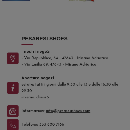
PESARESI SHOES
I nostri negozi:
- Via Repubblica, 54
-
47843
-
Misano Adriatico
- Via Emilia 69, 47843
-
Misano Adriatico
Aperture negozi
estate: tutti i giorni dalle 9.30 alle 13 e dalle 16.30 alle
22.30
inverno: chiusi
>
Informazioni:
info@pesaresishoes.com
Telefono:
333 800 7166