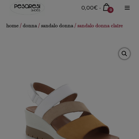
Salta
Carrello
0,00€
-
0
al
Attiva
della
Articoli
menu
contenuto
nel
spesa
home
/
donna
/
sandalo donna
/ sandalo donna claire
carrello