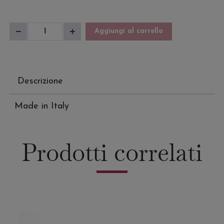
Sandalo
Aggiungi al carrello
Diminuisci
Aumenta
Donna
quantità
quantità
Claire
quantità
Descrizione
Made in Italy
Prodotti correlati