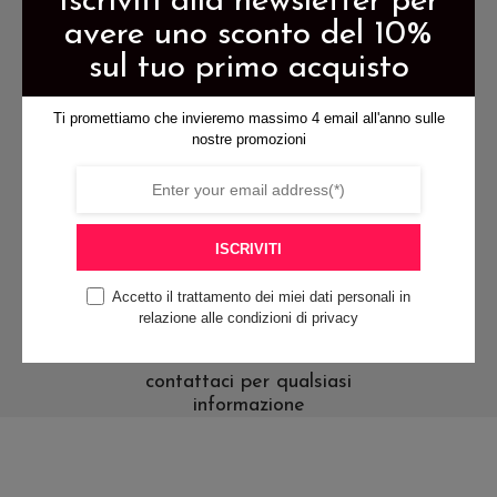
Iscriviti alla newsletter per
possono
essere
avere uno sconto del 10%
essere
scelte
sul tuo primo acquisto
scelte
nella
spedizione gratis per ordini di
nella
pagina
almeno 79€
Ti promettiamo che invieremo massimo 4 email all'anno sulle
pagina
del
nostre promozioni
del
prodotto
prodotto
pagamenti sicuri
ISCRIVITI
Accetto il trattamento dei miei dati personali in
relazione alle condizioni di privacy
contattaci per qualsiasi
informazione