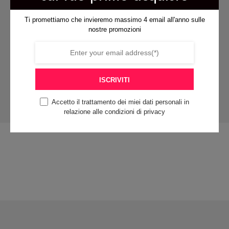
del
prodotto
prodotto
Ti promettiamo che invieremo massimo 4 email all'anno sulle
nostre promozioni
pagamenti sicuri
ISCRIVITI
Accetto il trattamento dei miei dati personali in
contattaci per qualsiasi
relazione alle condizioni di privacy
informazione