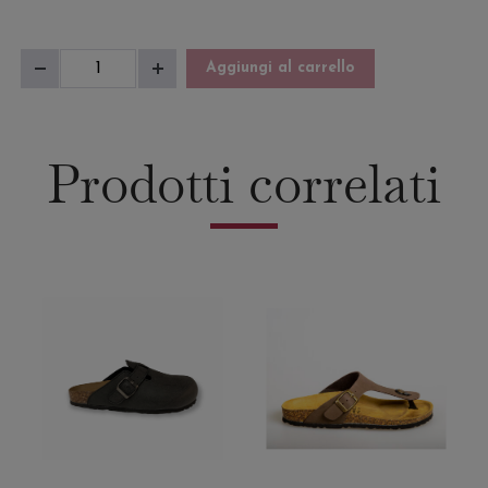
Sandalo
Aggiungi al carrello
Diminuisci
Aumenta
Donna
quantità
quantità
Carola
quantità
Prodotti correlati