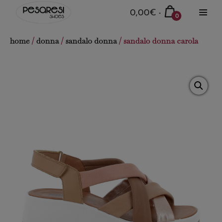
Salta
Carrello
0,00€
-
0
al
Attiva
della
Articoli
menu
contenuto
nel
spesa
home
/
donna
/
sandalo donna
/ sandalo donna carola
carrello