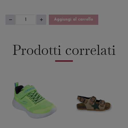
Skechers
Aggiungi al carrello
Diminuisci
Aumenta
Uno
quantità
quantità
Lite
quantità
Prodotti correlati