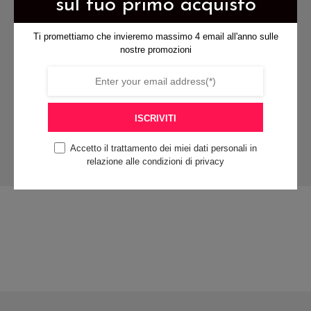
sul tuo primo acquisto
del
prodotto
prodotto
Ti promettiamo che invieremo massimo 4 email all'anno sulle
nostre promozioni
pagamenti sicuri
ISCRIVITI
Accetto il trattamento dei miei dati personali in
relazione alle condizioni di privacy
contattaci per qualsiasi
informazione