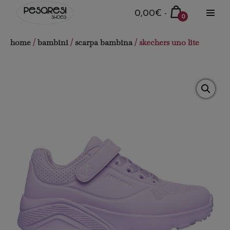
Salta
Carrello
0,00€
-
0
al
Attiva
della
Articoli
menu
contenuto
nel
spesa
home
/
bambini
/
scarpa bambina
/ skechers uno lite
carrello