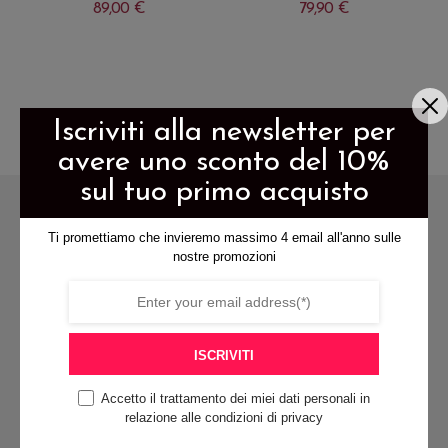
89,00
€
79,90
€
Questo
Questo
prodotto
prodotto
ha
ha
Iscriviti alla newsletter per
più
più
avere uno sconto del 10%
varianti.
varianti.
Le
Le
sul tuo primo acquisto
opzioni
opzioni
Ti promettiamo che invieremo massimo 4 email all'anno sulle
possono
possono
nostre promozioni
essere
essere
scelte
scelte
nella
nella
spedizione gratis per ordini di
pagina
pagina
ISCRIVITI
almeno 79€
del
del
Accetto il trattamento dei miei dati personali in
prodotto
prodotto
relazione alle condizioni di privacy