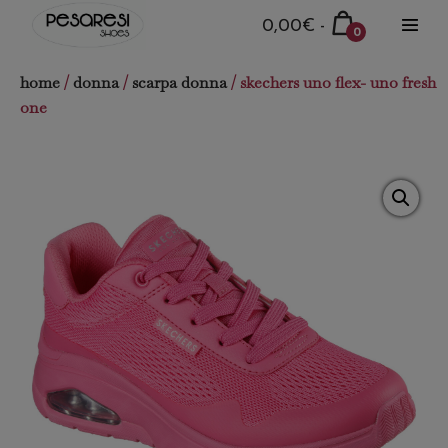
Salta
Carrello
0,00€
-
0
al
Attiva
della
Articoli
menu
contenuto
nel
spesa
home
/
donna
/
scarpa donna
/ skechers uno flex- uno fresh
carrello
one