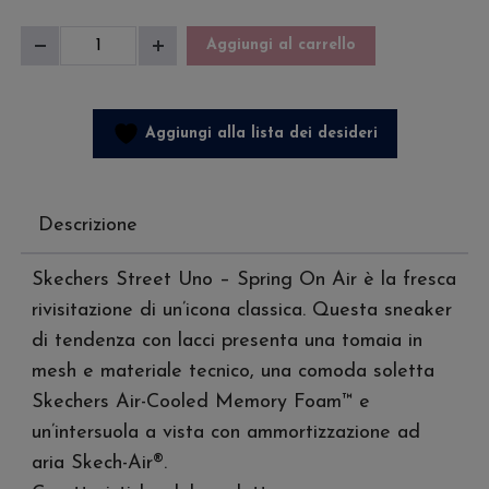
Skechers
Aggiungi al carrello
Diminuisci
Aumenta
Uno
quantità
quantità
Flex-
Uno
Aggiungi alla lista dei desideri
Fresh
One
quantità
Descrizione
Skechers Street Uno – Spring On Air è la fresca
rivisitazione di un’icona classica. Questa sneaker
di tendenza con lacci presenta una tomaia in
mesh e materiale tecnico, una comoda soletta
Skechers Air-Cooled Memory Foam™ e
un’intersuola a vista con ammortizzazione ad
aria Skech-Air®.