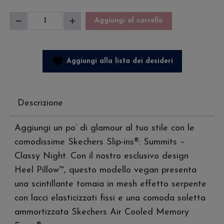
Skechers
Aggiungi al carrello
Diminuisci
Aumenta
Summits-
quantità
quantità
Classy
Night
Aggiungi alla lista dei desideri
quantità
Descrizione
Aggiungi un po’ di glamour al tuo stile con le
comodissime Skechers Slip-ins®: Summits –
Classy Night. Con il nostro esclusivo design
Heel Pillow™, questo modello vegan presenta
una scintillante tomaia in mesh effetto serpente
con lacci elasticizzati fissi e una comoda soletta
ammortizzata Skechers Air Cooled Memory