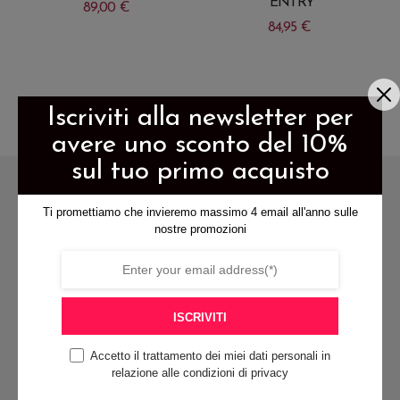
ENTRY
89,00
€
84,95
€
Questo
Questo
prodotto
prodotto
ha
ha
Iscriviti alla newsletter per
più
più
avere uno sconto del 10%
varianti.
varianti.
Le
sul tuo primo acquisto
Le
opzioni
opzioni
Ti promettiamo che invieremo massimo 4 email all'anno sulle
possono
nostre promozioni
possono
essere
essere
scelte
scelte
nella
spedizione gratis per ordini di
nella
pagina
ISCRIVITI
almeno 79€
pagina
del
Accetto il trattamento dei miei dati personali in
del
prodotto
relazione alle condizioni di privacy
prodotto