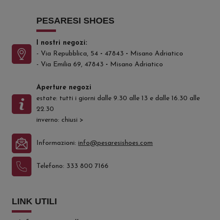
PESARESI SHOES
I nostri negozi:
- Via Repubblica, 54
-
47843
-
Misano Adriatico
- Via Emilia 69, 47843
-
Misano Adriatico
Aperture negozi
estate: tutti i giorni dalle 9.30 alle 13 e dalle 16.30 alle
22.30
inverno: chiusi
>
Informazioni:
info@pesaresishoes.com
Telefono:
333 800 7166
LINK UTILI