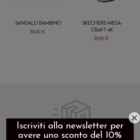
SANDALO BAMBINO
SKECHERS MEGA-
CRAFT 4K
39,00
€
59,95
€
Questo
Questo
prodotto
prodotto
ha
ha
più
più
varianti.
varianti.
Le
Le
opzioni
opzioni
possono
possono
essere
essere
scelte
Iscriviti alla newsletter per
scelte
nella
avere uno sconto del 10%
spedizione gratis per ordini di
nella
pagina