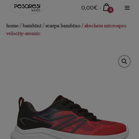
Salta
Carrello
0,00€
-
0
al
Attiva
della
Articoli
menu
contenuto
nel
spesa
home
/
bambini
/
scarpa bambino
/ skechers microspec
carrello
velocity-zromic