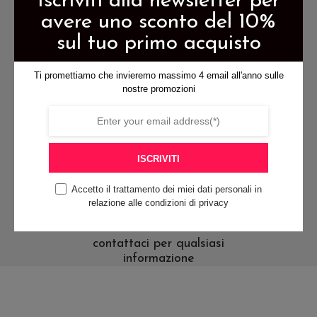
Iscriviti alla newsletter per
possono
essere
avere uno sconto del 10%
essere
scelte
sul tuo primo acquisto
scelte
nella
spedizione gratis per ordini di
nella
pagina
almeno 79€
Ti promettiamo che invieremo massimo 4 email all'anno sulle
pagina
del
nostre promozioni
del
prodotto
prodotto
pagamenti sicuri
ISCRIVITI
Accetto il trattamento dei miei dati personali in
relazione alle condizioni di privacy
contattaci per qualsiasi
informazione