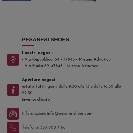
PESARESI SHOES
I nostri negozi:
- Via Repubblica, 54
-
47843
-
Misano Adriatico
- Via Emilia 69, 47843
-
Misano Adriatico
Aperture negozi
estate: tutti i giorni dalle 9.30 alle 13 e dalle 16.30 alle
22.30
inverno: chiusi
>
Informazioni:
info@pesaresishoes.com
Telefono:
333 800 7166