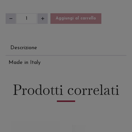
Sandalo
Aggiungi al carrello
Diminuisci
Aumenta
Uomo
quantità
quantità
Pacific
quantità
Descrizione
Made in Italy
Prodotti correlati