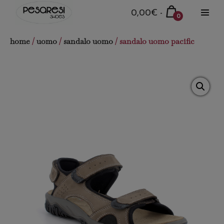
Salta
Carrello
0,00€
-
0
al
Attiva
della
Articoli
menu
contenuto
nel
spesa
home
/
uomo
/
sandalo uomo
/ sandalo uomo pacific
carrello