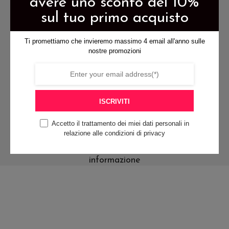
avere uno sconto del 10%
scelte
nella
spedizione gratis per ordini di
sul tuo primo acquisto
nella
pagina
almeno 79€
pagina
del
Ti promettiamo che invieremo massimo 4 email all'anno sulle
del
prodotto
nostre promozioni
prodotto
pagamenti sicuri
ISCRIVITI
Accetto il trattamento dei miei dati personali in
relazione alle condizioni di privacy
contattaci per qualsiasi
informazione