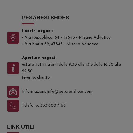
PESARESI SHOES
I nostri negozi:
- Via Repubblica, 54
-
47843
-
Misano Adriatico
- Via Emilia 69, 47843
-
Misano Adriatico
Aperture negozi
estate: tutti i giorni dalle 9.30 alle 13 e dalle 16.30 alle
22.30
inverno: chiusi
>
Informazioni:
info@pesaresishoes.com
Telefono:
333 800 7166
LINK UTILI