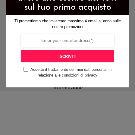
spedizione gratis per ordini di
nella
nella
sul tuo primo acquisto
almeno 79€
pagina
pagina
del
del
Ti promettiamo che invieremo massimo 4 email all'anno sulle
nostre promozioni
prodotto
prodotto
pagamenti sicuri
ISCRIVITI
Accetto il trattamento dei miei dati personali in
relazione alle condizioni di privacy
contattaci per qualsiasi
informazione